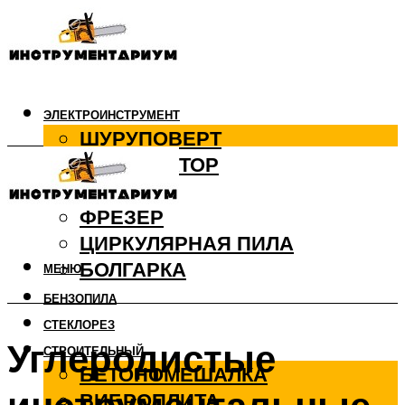
ЭЛЕКТРОИНСТРУМЕНТ
ШУРУПОВЕРТ
ПЕРФОРАТОР
ДРЕЛЬ
ФРЕЗЕР
ЦИРКУЛЯРНАЯ ПИЛА
БОЛГАРКА
МЕНЮ
БЕНЗОПИЛА
СТЕКЛОРЕЗ
Углеродистые
СТРОИТЕЛЬНЫЙ
БЕТОНОМЕШАЛКА
ВИБРОПЛИТА