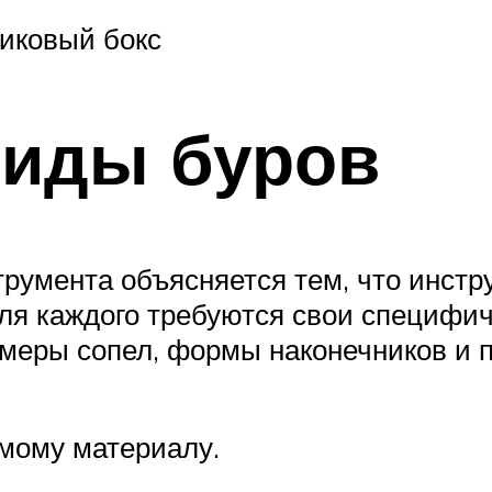
тиковый бокс
виды буров
румента объясняется тем, что инстр
ля каждого требуются свои специфи
змеры сопел, формы наконечников и
мому материалу.