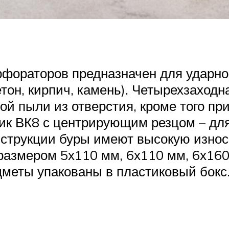
рфораторов предназначен для ударн
тон, кирпич, камень). Четырехзаход
й пыли из отверстия, кроме того пр
ик ВК8 с центрирующим резцом – дл
нструкции буры имеют высокую износ
 размером 5х110 мм, 6х110 мм, 6х160
дметы упакованы в пластиковый бокс