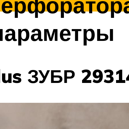
перфоратора
параметры
lus ЗУБР 2931