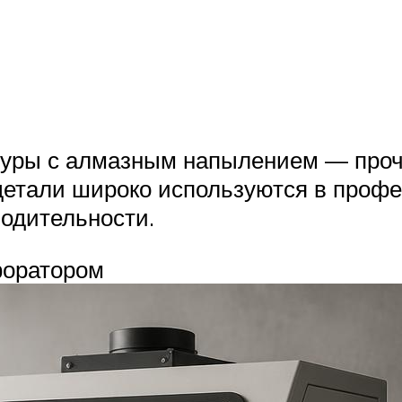
 буры с алмазным напылением — проч
детали широко используются в профе
водительности.
форатором