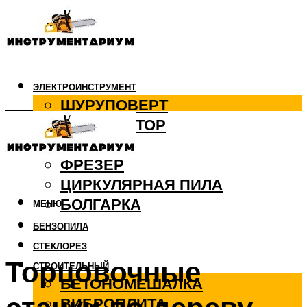
ЭЛЕКТРОИНСТРУМЕНТ
ШУРУПОВЕРТ
ПЕРФОРАТОР
ДРЕЛЬ
ФРЕЗЕР
ЦИРКУЛЯРНАЯ ПИЛА
БОЛГАРКА
МЕНЮ
БЕНЗОПИЛА
СТЕКЛОРЕЗ
Торцовочные
СТРОИТЕЛЬНЫЙ
БЕТОНОМЕШАЛКА
ВИБРОПЛИТА