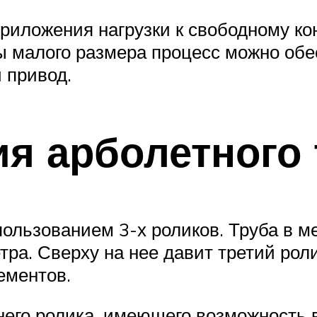
приложения нагрузки к свободному ко
ы малого размера процесс можно обе
 привод.
я арболетного 
ользованием 3-х роликов. Труба в ме
ра. Сверху на нее давит третий ролик
ементов.
него ролика, имеющего возможность 