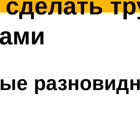
 сделать тр
ками
ные разновидн