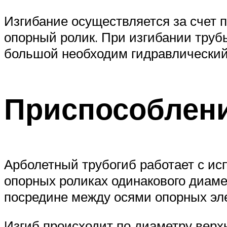
Изгибание осуществляется за счет 
опорный ролик. При изгибании труб
большой необходим гидравлический
Приспособлени
Арболетный трубогиб работает с исп
опорных роликах одинакового диамет
посредине между осями опорных эл
Изгиб происходит по диаметру верх