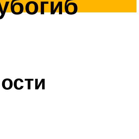
убогиб
ости