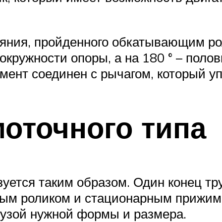
тояния, пройденного обкатывающим ро
окружности опоры, а на 180 ° – поло
ент соединен с рычагом, который у
моточного типа
уется таким образом. Один конец тр
рным роликом и стационарным прижи
лузой нужной формы и размера.