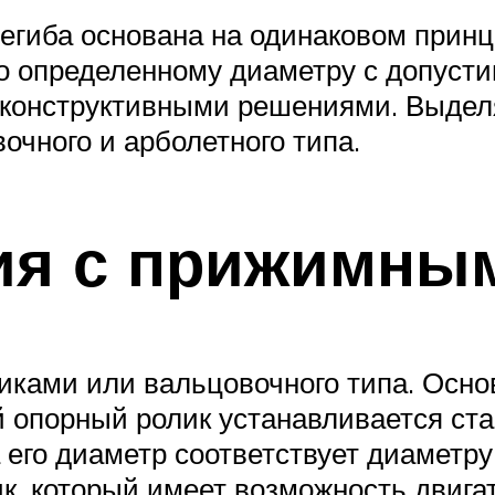
легиба основана на одинаковом прин
по определенному диаметру с допуст
 конструктивными решениями. Выдел
очного и арболетного типа.
ия с прижимны
ками или вальцовочного типа. Основ
 опорный ролик устанавливается ста
 его диаметр соответствует диаметру
, который имеет возможность двигат