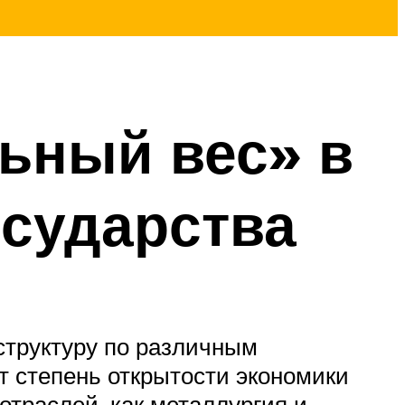
льный вес» в
осударства
структуру по различным
т степень открытости экономики
отраслей, как металлургия и