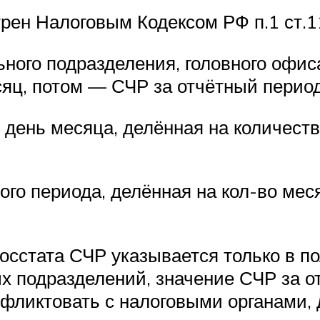
ен Налоговым Кодексом РФ п.1 ст.1
ьного подразделения, головного офис
яц, потом — СЧР за отчётный период
ень месяца, делённая на количество
го периода, делённая на кол-во меся
 Росстата СЧР указывается только в 
х подразделений, значение СЧР за о
онфликтовать с налоговыми органами,