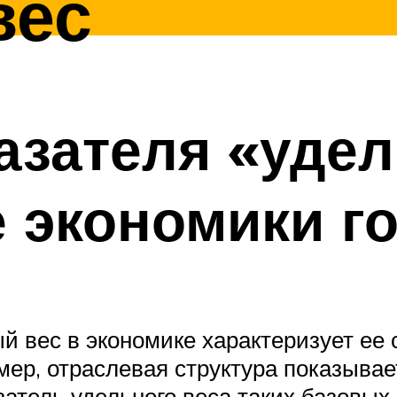
вес
азателя «уде
 экономики г
й вес в экономике характеризует ее 
ер, отраслевая структура показывае
атель удельного веса таких базовых 