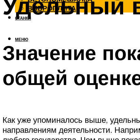
Удельный 
ВИБРОПЛИТА
СТАНКИ
МЕНЮ
Значение пок
общей оценке
Как уже упоминалось выше, удельны
направлениям деятельности. Наприм
любого государства. Чем выше показ