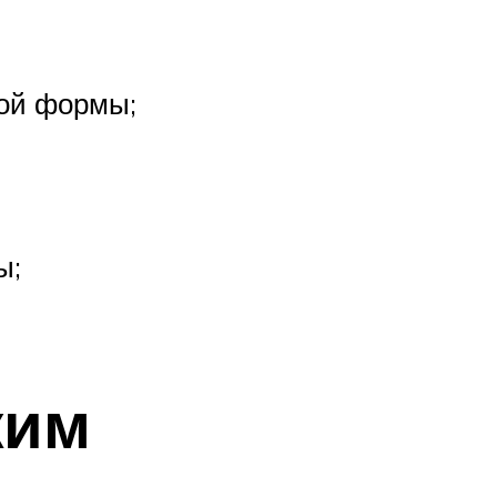
бой формы;
ы;
жим