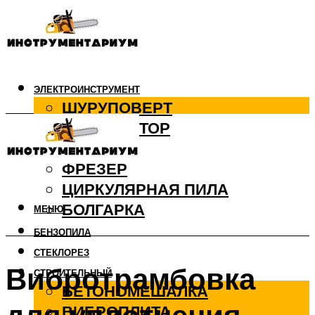
ЭЛЕКТРОИНСТРУМЕНТ
ШУРУПОВЕРТ
ПЕРФОРАТОР
ДРЕЛЬ
ФРЕЗЕР
ЦИРКУЛЯРНАЯ ПИЛА
БОЛГАРКА
МЕНЮ
БЕНЗОПИЛА
СТЕКЛОРЕЗ
Вибротрамбовка
СТРОИТЕЛЬНЫЙ
БЕТОНОМЕШАЛКА
ВИБРОПЛИТА