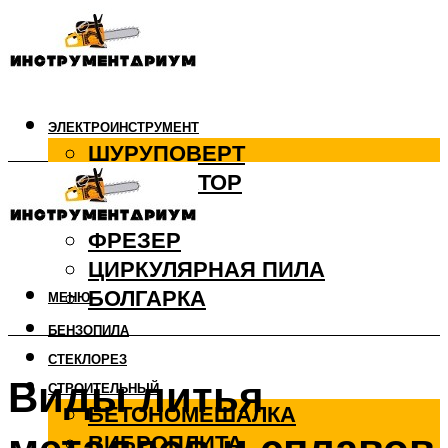
ЭЛЕКТРОИНСТРУМЕНТ
ШУРУПОВЕРТ
ПЕРФОРАТОР
ДРЕЛЬ
ФРЕЗЕР
ЦИРКУЛЯРНАЯ ПИЛА
БОЛГАРКА
МЕНЮ
БЕНЗОПИЛА
СТЕКЛОРЕЗ
Виды литья
СТРОИТЕЛЬНЫЙ
БЕТОНОМЕШАЛКА
ВИБРОПЛИТА