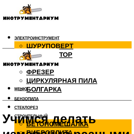
ЭЛЕКТРОИНСТРУМЕНТ
ШУРУПОВЕРТ
ПЕРФОРАТОР
ДРЕЛЬ
ФРЕЗЕР
ЦИРКУЛЯРНАЯ ПИЛА
БОЛГАРКА
МЕНЮ
БЕНЗОПИЛА
СТЕКЛОРЕЗ
Учимся делать
СТРОИТЕЛЬНЫЙ
БЕТОНОМЕШАЛКА
ВИБРОПЛИТА