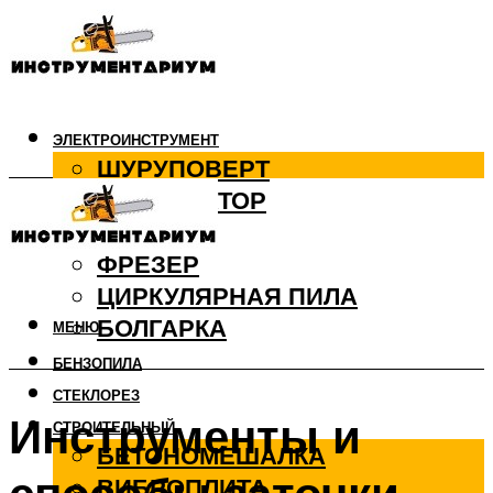
ЭЛЕКТРОИНСТРУМЕНТ
ШУРУПОВЕРТ
ПЕРФОРАТОР
ДРЕЛЬ
ФРЕЗЕР
ЦИРКУЛЯРНАЯ ПИЛА
БОЛГАРКА
МЕНЮ
БЕНЗОПИЛА
СТЕКЛОРЕЗ
Инструменты и
СТРОИТЕЛЬНЫЙ
БЕТОНОМЕШАЛКА
ВИБРОПЛИТА