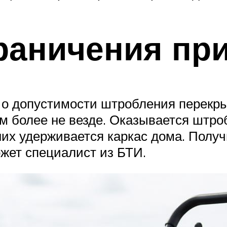
раничения при
 о допустимости штробления перекры
ем более не везде. Оказывается штр
 них удерживается каркас дома. Полу
ожет специалист из БТИ.