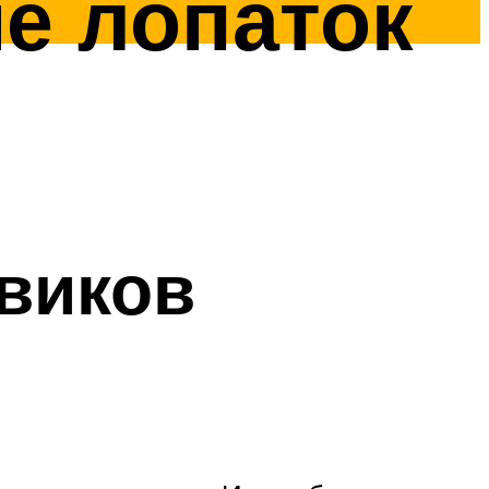
е лопаток
овиков