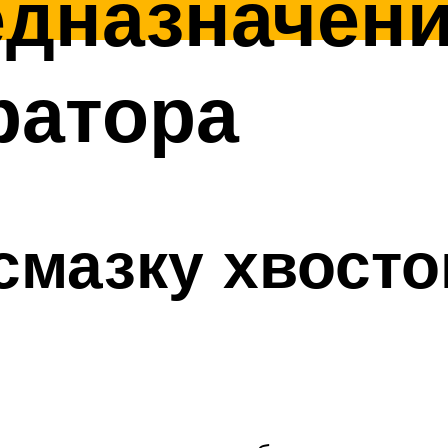
дназначени
ратора
смазку хвост