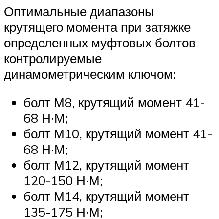
Оптимальные диапазоны
крутящего момента при затяжке
определенных муфтовых болтов,
контролируемые
динамометрическим ключом:
болт М8, крутящий момент 41-
68 Н∙М;
болт М10, крутящий момент 41-
68 Н∙М;
болт М12, крутящий момент
120-150 Н∙М;
болт М14, крутящий момент
135-175 Н∙М;