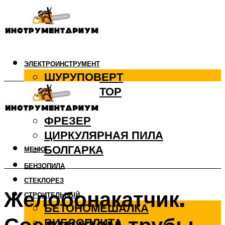
ЭЛЕКТРОИНСТРУМЕНТ
ШУРУПОВЕРТ
ПЕРФОРАТОР
ДРЕЛЬ
ФРЕЗЕР
ЦИРКУЛЯРНАЯ ПИЛА
БОЛГАРКА
МЕНЮ
БЕНЗОПИЛА
СТЕКЛОРЕЗ
Желобонакатчик.
СТРОИТЕЛЬНЫЙ
БЕТОНОМЕШАЛКА
ВИБРОПЛИТА