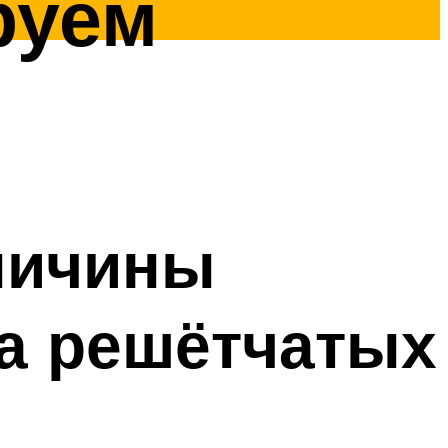
руем
личины
а решётчатых