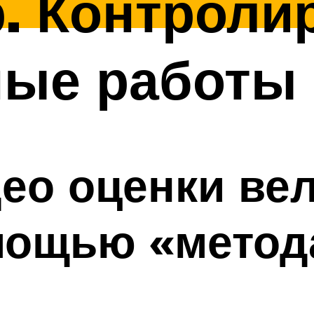
. Контроли
ные работы
део оценки ве
омощью «метод