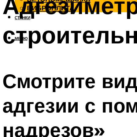
Адгезиметр
ВИБРОПЛИТА
СТАНКИ
строитель
МЕНЮ
Смотрите ви
адгезии с п
надрезов»