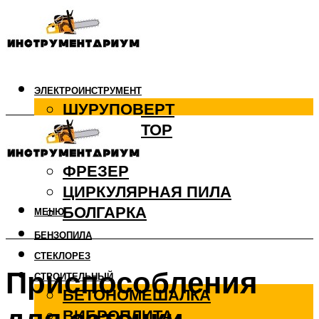
ЭЛЕКТРОИНСТРУМЕНТ
ШУРУПОВЕРТ
ПЕРФОРАТОР
ДРЕЛЬ
ФРЕЗЕР
ЦИРКУЛЯРНАЯ ПИЛА
БОЛГАРКА
МЕНЮ
БЕНЗОПИЛА
СТЕКЛОРЕЗ
Приспособления
СТРОИТЕЛЬНЫЙ
БЕТОНОМЕШАЛКА
ВИБРОПЛИТА