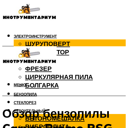
ЭЛЕКТРОИНСТРУМЕНТ
ШУРУПОВЕРТ
ПЕРФОРАТОР
ДРЕЛЬ
ФРЕЗЕР
ЦИРКУЛЯРНАЯ ПИЛА
БОЛГАРКА
МЕНЮ
БЕНЗОПИЛА
СТЕКЛОРЕЗ
Обзор бензопилы
СТРОИТЕЛЬНЫЙ
БЕТОНОМЕШАЛКА
ВИБРОПЛИТА