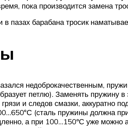
время, пока производится замена тро
и в пазах барабана тросик наматывает
ны
азался недоброкачественным, пружин
образует петлю). Заменять пружину в 
 грязи и следов смазки, аккуратно 
600…650°С (сталь пружины должна пр
енно, а при 100…150ºС уже можно ак