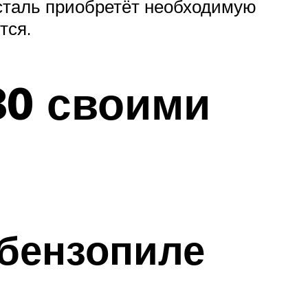
(сталь приобретёт необходимую
тся.
80 своими
 бензопиле