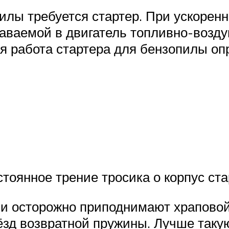
илы требуется стартер. При ускорен
даваемой в двигатель топливно-возд
 работа стартера для бензопилы оп
тоянное трение тросика о корпус ст
 и осторожно приподнимают храповой
нёзд возвратной пружины. Лучше таку