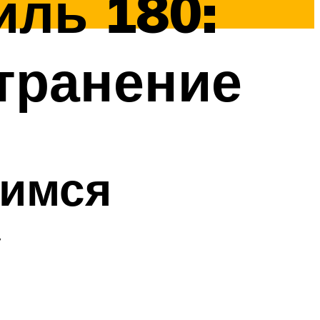
ль 180:
странение
чимся
у