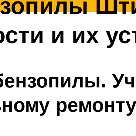
нзопилы Шти
сти и их у
бензопилы. У
ьному ремонт