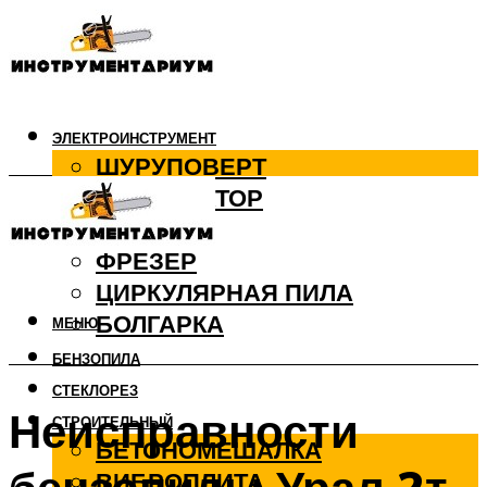
ЭЛЕКТРОИНСТРУМЕНТ
ШУРУПОВЕРТ
ПЕРФОРАТОР
ДРЕЛЬ
ФРЕЗЕР
ЦИРКУЛЯРНАЯ ПИЛА
БОЛГАРКА
МЕНЮ
БЕНЗОПИЛА
СТЕКЛОРЕЗ
Неисправности
СТРОИТЕЛЬНЫЙ
БЕТОНОМЕШАЛКА
ВИБРОПЛИТА