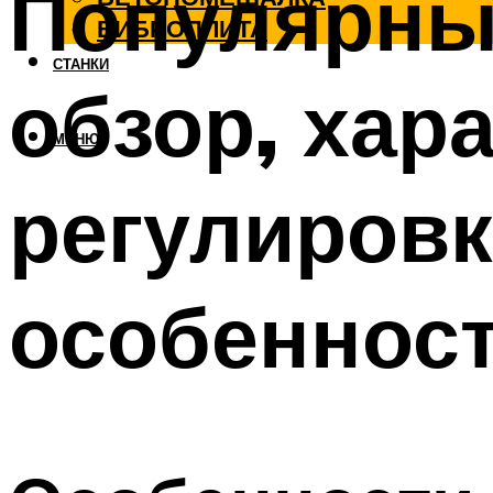
Популярны
ВИБРОПЛИТА
СТАНКИ
обзор, хар
МЕНЮ
регулировк
особеннос