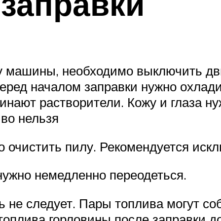
заправки
ку машины, необходимо выключить дв
Перед началом заправки нужно охлад
инают растворители. Кожу и глаза ну
иво нельзя
но очистить пилу. Рекомендуется иск
 нужно немедленно переодеться.
 не следует. Пары топлива могут со
топлива горловины после заправки д