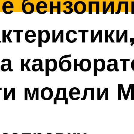
е бензопил
актеристики
а карбюрат
ти модели 