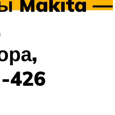
ы Makita —
,
ора,
М-426