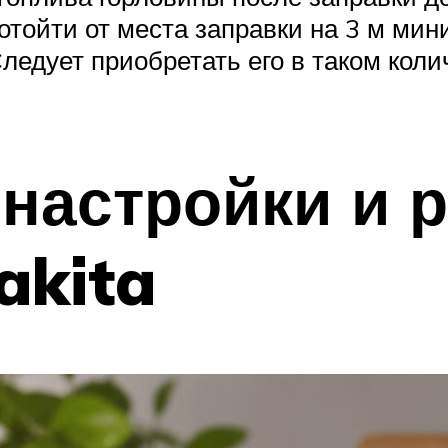
отойти от места заправки на 3 м ми
едует приобретать его в таком колич
настройки и 
akita