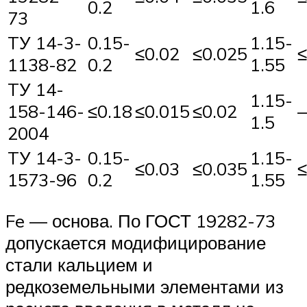
0.2
1.6
73
TУ 14-3-
0.15-
1.15-
≤0.02
≤0.025
≤
1138-82
0.2
1.55
TУ 14-
1.15-
158-146-
≤0.18
≤0.015
≤0.02
1.5
2004
TУ 14-3-
0.15-
1.15-
≤0.03
≤0.035
≤
1573-96
0.2
1.55
Fe — основа. По ГОСТ 19282-73
допускается модифицирование
стали кальцием и
редкоземельными элементами из