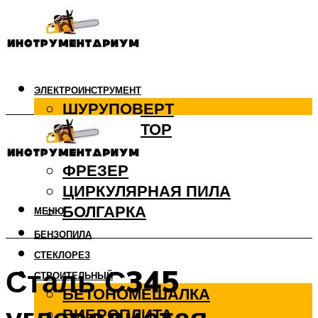
ЭЛЕКТРОИНСТРУМЕНТ
ШУРУПОВЕРТ
ПЕРФОРАТОР
ДРЕЛЬ
ФРЕЗЕР
ЦИРКУЛЯРНАЯ ПИЛА
БОЛГАРКА
МЕНЮ
БЕНЗОПИЛА
СТЕКЛОРЕЗ
Сталь С345
СТРОИТЕЛЬНЫЙ
БЕТОНОМЕШАЛКА
ВИБРОПЛИТА