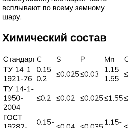
всплывают по всему земному
шару.
Химический состав
Стандарт
C
S
P
Mn
C
TУ 14-1-
0.15-
1.15-
≤0.025
≤0.03
≤
1921-76
0.2
1.55
TУ 14-1-
1950-
≤0.2
≤0.02
≤0.025
≤1.55
≤
2004
ГОСТ
0.15-
1.15-
19282-
≤0.04
≤0.035
≤