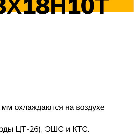
8Х18Н10Т
0 мм охлаждаются на воздухе
роды ЦТ-26), ЭШС и КТС.