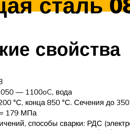
ая сталь 0
кие свойства
3
1050 — 1100oC, вода
00 °С, конца 850 °С. Сечения до 35
 = 179 МПа
ничений, способы сварки: РДС (элект