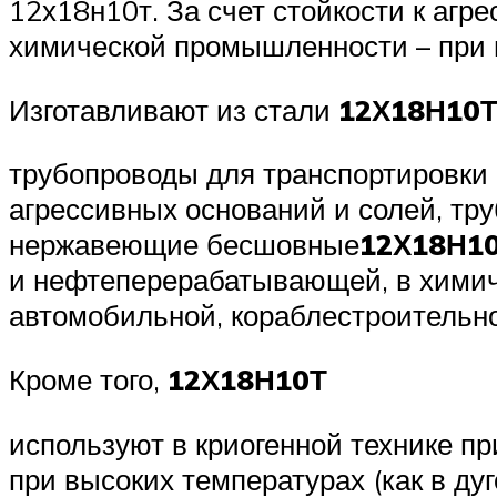
12х18н10т. За счет стойкости к аг
химической промышленности – при 
Изготавливают из стали
12Х18Н10
трубопроводы для транспортировки 
агрессивных оснований и солей, тр
нержавеющие бесшовные
12Х18Н1
и нефтеперерабатывающей, в химиче
автомобильной, кораблестроительн
Кроме того,
12Х18Н10Т
используют в криогенной технике пр
при высоких температурах (как в дуг