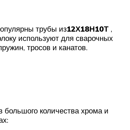
популярны трубы из
12Х18Н10Т
,
волоку используют для сварочных
пружин, тросов и канатов.
в большого количества хрома и
ах: