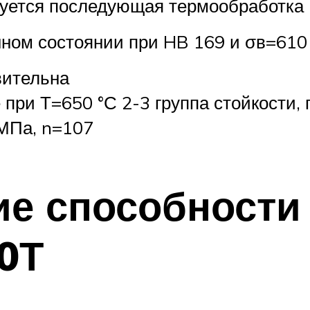
уется последующая термообработка
ном состоянии при HB 169 и σв=610 М
вительна
 при Т=650 °С 2-3 группа стойкости, 
МПа, n=107
ие способности
0Т