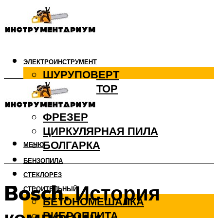
ЭЛЕКТРОИНСТРУМЕНТ
ШУРУПОВЕРТ
ПЕРФОРАТОР
ДРЕЛЬ
ФРЕЗЕР
ЦИРКУЛЯРНАЯ ПИЛА
БОЛГАРКА
МЕНЮ
БЕНЗОПИЛА
СТЕКЛОРЕЗ
Bosch. История
СТРОИТЕЛЬНЫЙ
БЕТОНОМЕШАЛКА
ВИБРОПЛИТА