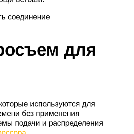
ть соединение
росъем для
которые используются для
ремени без применения
емы подачи и распределения
рессора
.