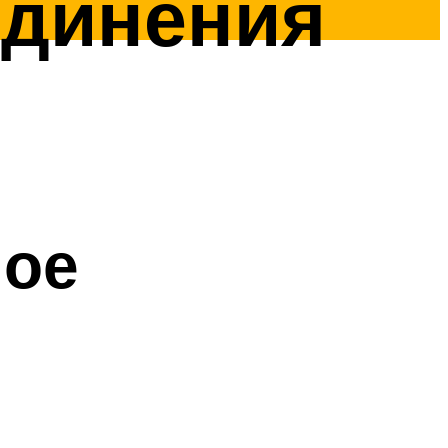
динения
ное