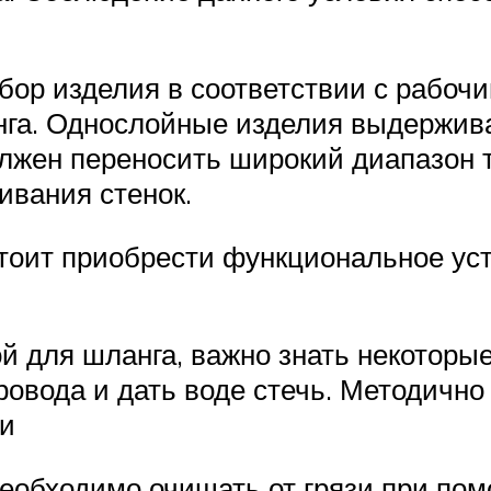
ор изделия в соответствии с рабочи
нга. Однослойные изделия выдержива
лжен переносить широкий диапазон т
ивания стенок.
тоит приобрести функциональное уст
ой для шланга, важно знать некотор
ровода и дать воде стечь. Методичн
ши
еобходимо очищать от грязи при по