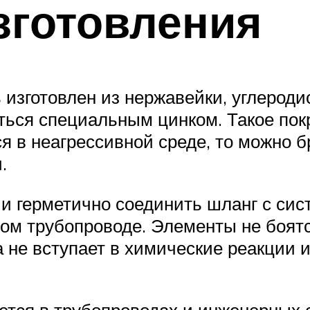
зготовления
зготовлен из нержавейки, углеродис
ться специальным цинком. Такое по
 в неагрессивной среде, то можно б
.
и герметично соединить шланг с сис
ном трубопроводе. Элементы не боятс
 не вступает в химические реакции 
тся в трубопроводах и инженерных с