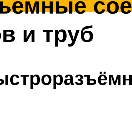
ъемные сое
в и труб
ыстроразъём