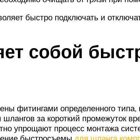
воляет быстро подключать и отключа
яет собой быст
ны фитингами определенного типа, 
и шлангов за короткий промежуток в
етно упрощают процесс монтажа сист
енение быстросъемы
для шланга комп