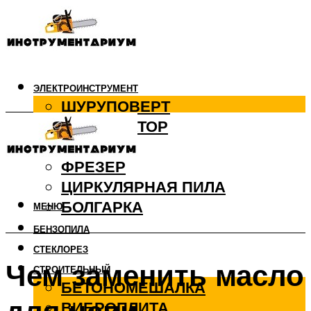
ЭЛЕКТРОИНСТРУМЕНТ
ШУРУПОВЕРТ
ПЕРФОРАТОР
ДРЕЛЬ
ФРЕЗЕР
ЦИРКУЛЯРНАЯ ПИЛА
БОЛГАРКА
МЕНЮ
БЕНЗОПИЛА
СТЕКЛОРЕЗ
Чем заменить масло
СТРОИТЕЛЬНЫЙ
БЕТОНОМЕШАЛКА
ВИБРОПЛИТА