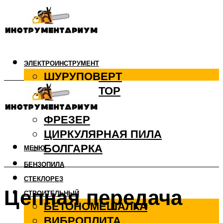
ЭЛЕКТРОИНСТРУМЕНТ
ШУРУПОВЕРТ
ПЕРФОРАТОР
ДРЕЛЬ
ФРЕЗЕР
ЦИРКУЛЯРНАЯ ПИЛА
БОЛГАРКА
МЕНЮ
БЕНЗОПИЛА
СТЕКЛОРЕЗ
Цепная передача
СТРОИТЕЛЬНЫЙ
БЕТОНОМЕШАЛКА
ВИБРОПЛИТА