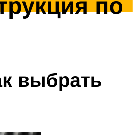
трукция по
ак выбрать