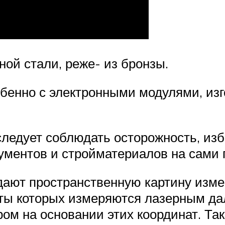
ой стали, реже- из бронзы.
обенно с электронными модулями, из
следует соблюдать осторожность, изб
рументов и стройматериалов на сами
ают пространственную картину изме
аты которых измеряются лазерным да
ом на основании этих координат. Та