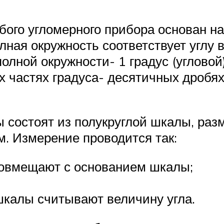
бого угломерного прибора основан н
лная окружность соответствует углу 
олной окружности- 1 градус (углово
 частях градуса- десятичных дробях 
состоят из полукруглой шкалы, разм
м. Измерение проводится так:
совмещают с основанием шкалы;
шкалы считывают величину угла.