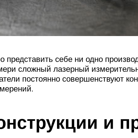
 представить себе ни одно производс
ери сложный лазерный измерительны
татели постоянно совершенствуют ко
змерений.
онструкции и п