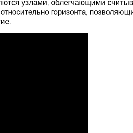
яются узлами, облегчающими считыв
тносительно горизонта, позволяющ
ие.