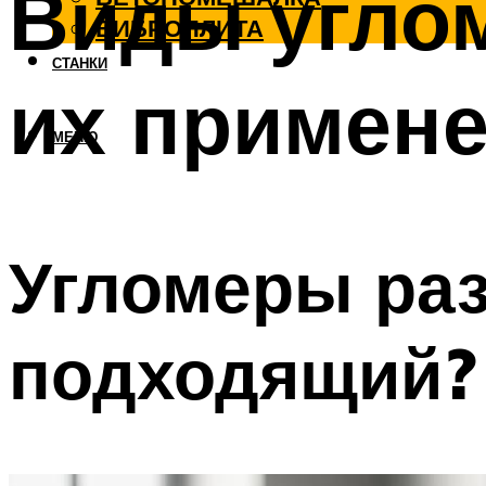
Виды углом
ВИБРОПЛИТА
СТАНКИ
их примен
МЕНЮ
Угломеры раз
подходящий?