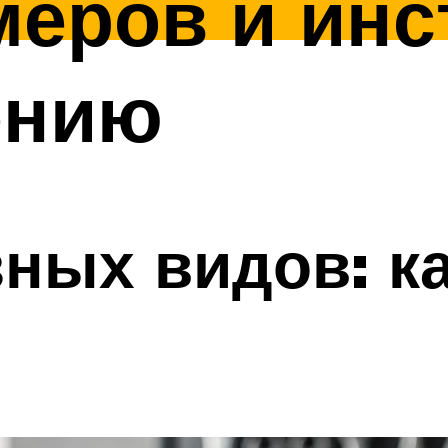
еров и инс
ению
ных видов: к