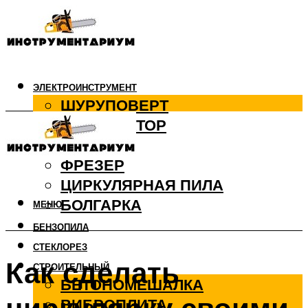
ЭЛЕКТРОИНСТРУМЕНТ
ШУРУПОВЕРТ
ПЕРФОРАТОР
ДРЕЛЬ
ФРЕЗЕР
ЦИРКУЛЯРНАЯ ПИЛА
БОЛГАРКА
МЕНЮ
БЕНЗОПИЛА
СТЕКЛОРЕЗ
Как сделать
СТРОИТЕЛЬНЫЙ
БЕТОНОМЕШАЛКА
ВИБРОПЛИТА