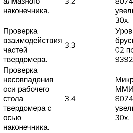
алмазного
3.2
8074
наконечника.
увел
30х.
Проверка
Уров
взаимодействия
брус
3.3
частей
02 п
твердомера.
9392
Проверка
несовпадения
Микр
оси рабочего
ММИ
стола
3.4
8074
твердомера с
увел
осью
30х.
наконечника.