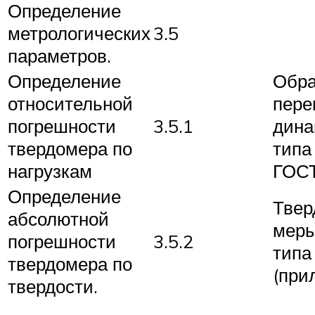
Определение
метрологических
3.5
параметров.
Определение
Обр
относительной
пере
погрешности
3.5.1
дина
твердомера по
типа
нагрузкам
ГОСТ
Определение
Твер
абсолютной
меры
погрешности
3.5.2
типа
твердомера по
(при
твердости.