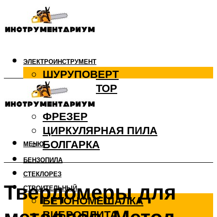
ЭЛЕКТРОИНСТРУМЕНТ
ШУРУПОВЕРТ
ПЕРФОРАТОР
ДРЕЛЬ
ФРЕЗЕР
ЦИРКУЛЯРНАЯ ПИЛА
БОЛГАРКА
МЕНЮ
БЕНЗОПИЛА
СТЕКЛОРЕЗ
Твердомеры для
СТРОИТЕЛЬНЫЙ
БЕТОНОМЕШАЛКА
ВИБРОПЛИТА