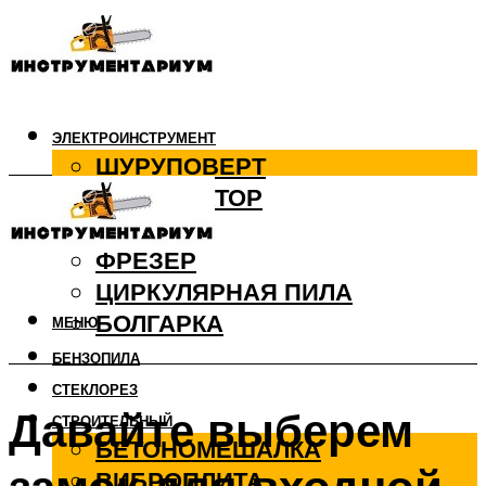
ЭЛЕКТРОИНСТРУМЕНТ
ШУРУПОВЕРТ
ПЕРФОРАТОР
ДРЕЛЬ
ФРЕЗЕР
ЦИРКУЛЯРНАЯ ПИЛА
БОЛГАРКА
МЕНЮ
БЕНЗОПИЛА
СТЕКЛОРЕЗ
Давайте выберем
СТРОИТЕЛЬНЫЙ
БЕТОНОМЕШАЛКА
ВИБРОПЛИТА