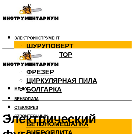
ЭЛЕКТРОИНСТРУМЕНТ
ШУРУПОВЕРТ
ПЕРФОРАТОР
ДРЕЛЬ
ФРЕЗЕР
ЦИРКУЛЯРНАЯ ПИЛА
БОЛГАРКА
МЕНЮ
БЕНЗОПИЛА
СТЕКЛОРЕЗ
Электрический
СТРОИТЕЛЬНЫЙ
БЕТОНОМЕШАЛКА
ВИБРОПЛИТА