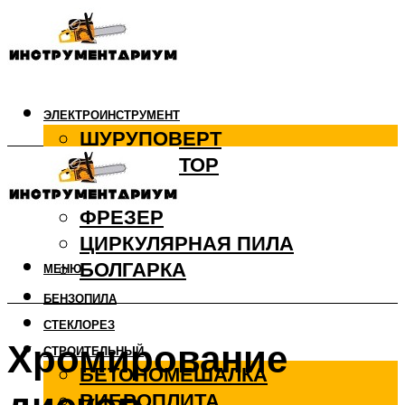
ЭЛЕКТРОИНСТРУМЕНТ
ШУРУПОВЕРТ
ПЕРФОРАТОР
ДРЕЛЬ
ФРЕЗЕР
ЦИРКУЛЯРНАЯ ПИЛА
БОЛГАРКА
МЕНЮ
БЕНЗОПИЛА
СТЕКЛОРЕЗ
Хромирование
СТРОИТЕЛЬНЫЙ
БЕТОНОМЕШАЛКА
ВИБРОПЛИТА