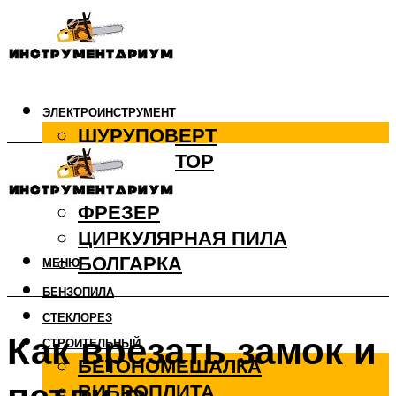
ЭЛЕКТРОИНСТРУМЕНТ
ШУРУПОВЕРТ
ПЕРФОРАТОР
ДРЕЛЬ
ФРЕЗЕР
ЦИРКУЛЯРНАЯ ПИЛА
БОЛГАРКА
МЕНЮ
БЕНЗОПИЛА
СТЕКЛОРЕЗ
Как врезать замок и
СТРОИТЕЛЬНЫЙ
БЕТОНОМЕШАЛКА
ВИБРОПЛИТА