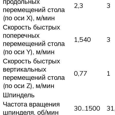
продольных
2,3
3
перемещений стола
(по оси X), м/мин
Скорость быстрых
поперечных
1,540
3
перемещений стола
(по оси Y), м/мин
Скорость быстрых
вертикальных
0,77
1
перемещений стола
(по оси Z), м/мин
Шпиндель
Частота вращения
30..1500
31
шпинделя, об/мин