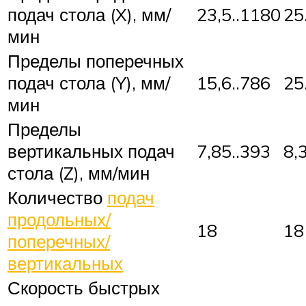
подач стола (X), мм/
23,5..1180
25
мин
Пределы поперечных
подач стола (Y), мм/
15,6..786
25
мин
Пределы
вертикальных подач
7,85..393
8,
стола (Z), мм/мин
Количество
подач
продольных/
18
18
поперечных/
вертикальных
Скорость быстрых