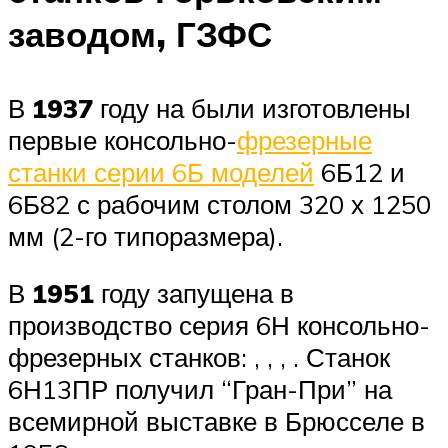
заводом, ГЗФС
В
1937
году на были изготовлены
первые консольно-
фрезерные
станки серии 6Б моделей
6Б12 и
6Б82 с рабочим столом 320 х 1250
мм (2-го типоразмера).
В
1951
году запущена в
производство серия 6Н консольно-
фрезерных станков: , , , . Станок
6Н13ПР получил “Гран-При” на
всемирной выставке в Брюсселе в