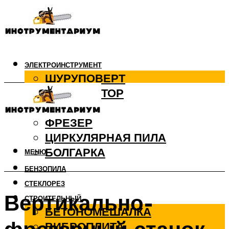
ЭЛЕКТРОИНСТРУМЕНТ
ШУРУПОВЕРТ
ПЕРФОРАТОР
ДРЕЛЬ
ФРЕЗЕР
ЦИРКУЛЯРНАЯ ПИЛА
БОЛГАРКА
МЕНЮ
БЕНЗОПИЛА
СТЕКЛОРЕЗ
Вертикально-
СТРОИТЕЛЬНЫЙ
БЕТОНОМЕШАЛКА
ВИБРОПЛИТА