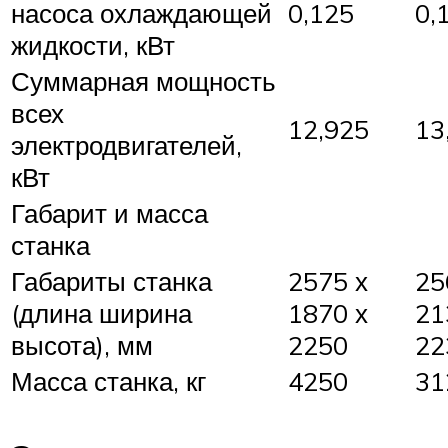
насоса охлаждающей
0,125
0,
жидкости, кВт
Суммарная мощность
всех
12,925
13
электродвигателей,
кВт
Габарит и масса
станка
Габариты станка
2575 х
25
(длина ширина
1870 х
21
высота), мм
2250
22
Масса станка, кг
4250
31