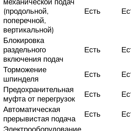
механической подач
(продольной,
Есть
Ес
поперечной,
вертикальной)
Блокировка
раздельного
Есть
Ес
включения подач
Торможение
Есть
Ес
шпинделя
Предохранительная
Есть
Ес
муфта от перегрузок
Автоматическая
Есть
Ес
прерывистая подача
Электрооборудование,