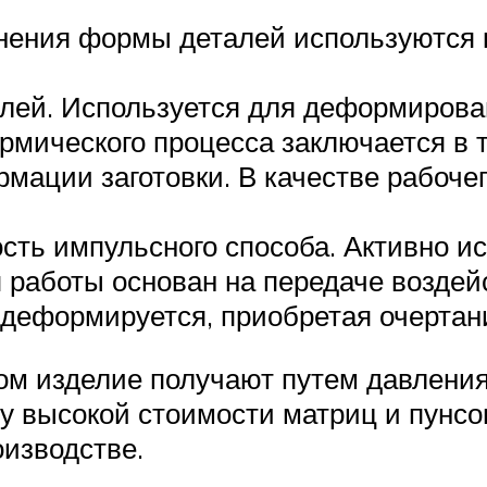
нения формы деталей используются
лей. Используется для деформирова
ермического процесса заключается в 
мации заготовки. В качестве рабоче
ть импульсного способа. Активно ис
 работы основан на передаче воздей
ка деформируется, приобретая очерта
ром изделие получают путем давлени
у высокой стоимости матриц и пунсо
оизводстве.