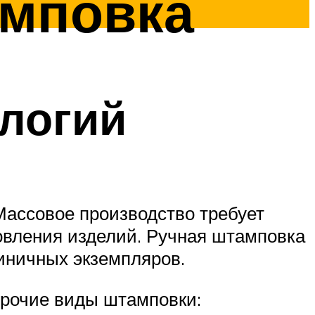
амповка
логий
Массовое производство требует
отовления изделий. Ручная штамповка
диничных экземпляров.
прочие виды штамповки: