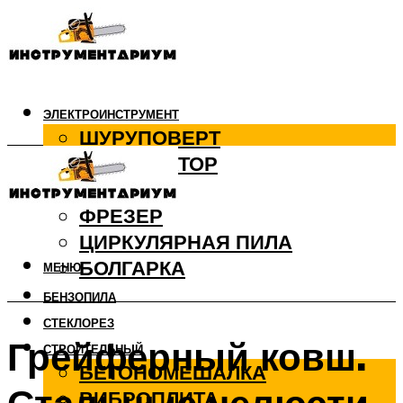
ЭЛЕКТРОИНСТРУМЕНТ
ШУРУПОВЕРТ
ПЕРФОРАТОР
ДРЕЛЬ
ФРЕЗЕР
ЦИРКУЛЯРНАЯ ПИЛА
БОЛГАРКА
МЕНЮ
БЕНЗОПИЛА
СТЕКЛОРЕЗ
Грейферный ковш.
СТРОИТЕЛЬНЫЙ
БЕТОНОМЕШАЛКА
ВИБРОПЛИТА