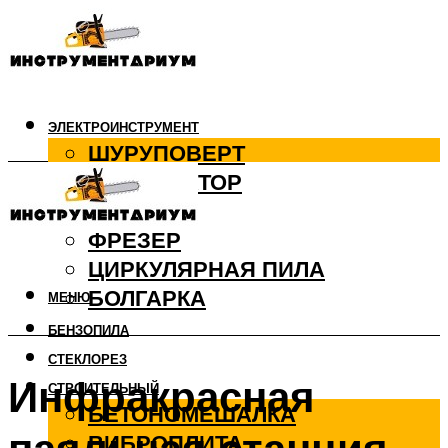
ЭЛЕКТРОИНСТРУМЕНТ
ШУРУПОВЕРТ
ПЕРФОРАТОР
ДРЕЛЬ
ФРЕЗЕР
ЦИРКУЛЯРНАЯ ПИЛА
БОЛГАРКА
МЕНЮ
БЕНЗОПИЛА
СТЕКЛОРЕЗ
Инфракрасная
СТРОИТЕЛЬНЫЙ
БЕТОНОМЕШАЛКА
ВИБРОПЛИТА