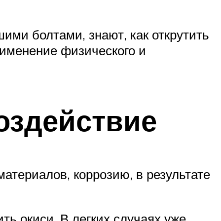
ими болтами, знают, как открутить
рименение физического и
оздействие
атериалов, коррозию, в результате
ть окиси. В легких случаях уже