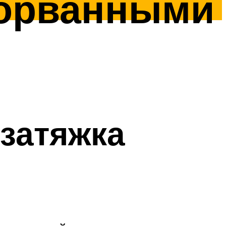
 сорванными
 затяжка