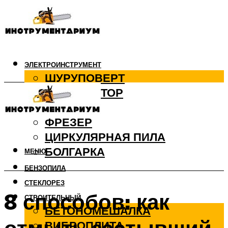
ЭЛЕКТРОИНСТРУМЕНТ
ШУРУПОВЕРТ
ПЕРФОРАТОР
ДРЕЛЬ
ФРЕЗЕР
ЦИРКУЛЯРНАЯ ПИЛА
БОЛГАРКА
МЕНЮ
БЕНЗОПИЛА
СТЕКЛОРЕЗ
8 способов: как
СТРОИТЕЛЬНЫЙ
БЕТОНОМЕШАЛКА
ВИБРОПЛИТА