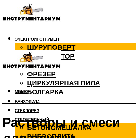
ЭЛЕКТРОИНСТРУМЕНТ
ШУРУПОВЕРТ
ПЕРФОРАТОР
ДРЕЛЬ
ФРЕЗЕР
ЦИРКУЛЯРНАЯ ПИЛА
БОЛГАРКА
МЕНЮ
БЕНЗОПИЛА
СТЕКЛОРЕЗ
Растворы и смеси
СТРОИТЕЛЬНЫЙ
БЕТОНОМЕШАЛКА
ВИБРОПЛИТА