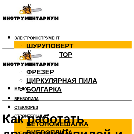
ЭЛЕКТРОИНСТРУМЕНТ
ШУРУПОВЕРТ
ПЕРФОРАТОР
ДРЕЛЬ
ФРЕЗЕР
ЦИРКУЛЯРНАЯ ПИЛА
БОЛГАРКА
МЕНЮ
БЕНЗОПИЛА
СТЕКЛОРЕЗ
Как работать
СТРОИТЕЛЬНЫЙ
БЕТОНОМЕШАЛКА
ВИБРОПЛИТА