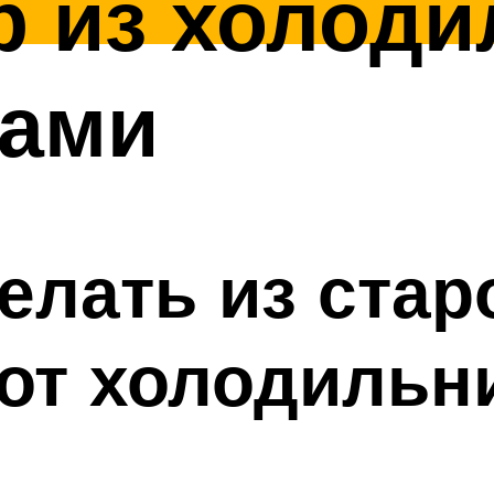
 из холоди
ками
елать из стар
от холодильн