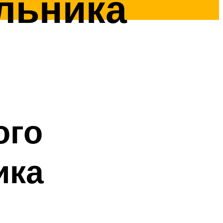
льника
ого
ика