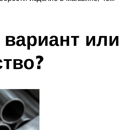
 вариант или
ство?