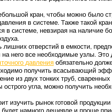
ебольшой кран, чтобы можно было ст
 давления в системе. Также такой кра
ся в системе, невзирая на наличие 
оздуха.
ь лишних отверстий в емкости, предп
 на него все необходимые узлы. Это 
ыточного давления
обязательно долже
обходимо получить всасывающий эффе
ние из двух тонких труб, сваренных
ы острого угла, можно получить необ
оит изучить рынок готовой продукции
 будет намного дешевле и проще при