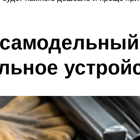
 самодельный
льное устрой