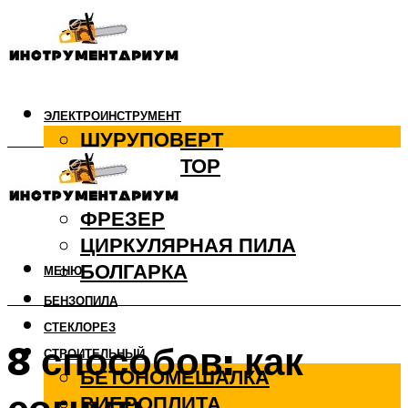
ЭЛЕКТРОИНСТРУМЕНТ
ШУРУПОВЕРТ
ПЕРФОРАТОР
ДРЕЛЬ
ФРЕЗЕР
ЦИРКУЛЯРНАЯ ПИЛА
БОЛГАРКА
МЕНЮ
БЕНЗОПИЛА
СТЕКЛОРЕЗ
8 способов: как
СТРОИТЕЛЬНЫЙ
БЕТОНОМЕШАЛКА
ВИБРОПЛИТА