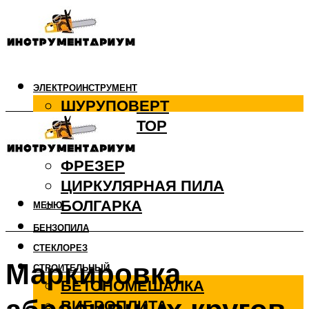
ЭЛЕКТРОИНСТРУМЕНТ
ШУРУПОВЕРТ
ПЕРФОРАТОР
ДРЕЛЬ
ФРЕЗЕР
ЦИРКУЛЯРНАЯ ПИЛА
БОЛГАРКА
МЕНЮ
БЕНЗОПИЛА
СТЕКЛОРЕЗ
Маркировка
СТРОИТЕЛЬНЫЙ
БЕТОНОМЕШАЛКА
ВИБРОПЛИТА