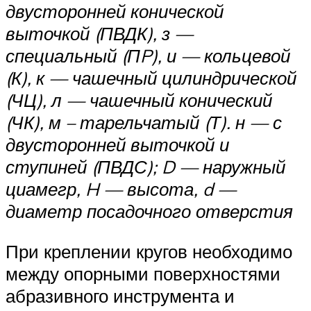
двусторонней конической
выточкой (ПВДК), з —
специальный (ПP), и — кольцевой
(К), к — чашечный цилиндрической
(ЧЦ), л — чашечный конический
(ЧК), м – тарельчатый (Т). н — с
двусторонней выточкой и
ступиней (ПВДС); D — наружный
циамегр, H — высота, d —
диаметр посадочного отверстия
При креплении кругов необходимо
между опорными поверхностями
абразивного инструмента и