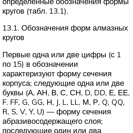
определенные обозначения формы
кругов (табл. 13.1).
13.1. Обозначения форм алмазных
кругов
Первые одна или две цифры (с 1
по 15) в обозначении
характеризуют форму сечения
корпуса; следующие одна или две
буквы (А, АН, В, С, СН, D, DD, Е, ЕЕ,
F. FF, G, GG, Н, J, L, LL, М, Р, Q, QQ,
R, S, V, Y, U) — форму сечения
абразивосодержащего слоя;
последующие один или два