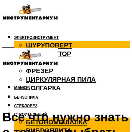
ЭЛЕКТРОИНСТРУМЕНТ
ШУРУПОВЕРТ
ПЕРФОРАТОР
ДРЕЛЬ
ФРЕЗЕР
ЦИРКУЛЯРНАЯ ПИЛА
БОЛГАРКА
МЕНЮ
БЕНЗОПИЛА
СТЕКЛОРЕЗ
Все что нужно знать
СТРОИТЕЛЬНЫЙ
БЕТОНОМЕШАЛКА
ВИБРОПЛИТА