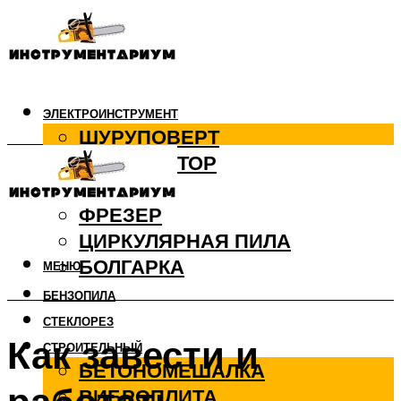
ЭЛЕКТРОИНСТРУМЕНТ
ШУРУПОВЕРТ
ПЕРФОРАТОР
ДРЕЛЬ
ФРЕЗЕР
ЦИРКУЛЯРНАЯ ПИЛА
БОЛГАРКА
МЕНЮ
БЕНЗОПИЛА
СТЕКЛОРЕЗ
Как завести и
СТРОИТЕЛЬНЫЙ
БЕТОНОМЕШАЛКА
ВИБРОПЛИТА