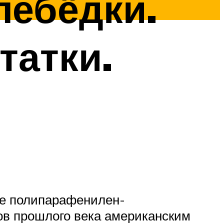
лебёдки.
татки.
ве полипарафенилен-
ов прошлого века американским