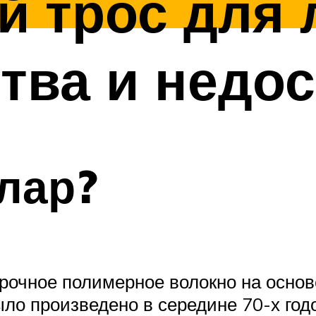
 трос для 
ва и недос
влар?
прочное полимерное волокно на осно
ло произведено в середине 70-х год