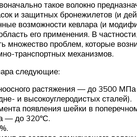
оначально такое волокно предназна
асок и защитных бронежилетов (и де
нные возможности кевлара (и модифи
бласть его применения. В частности,
ть множество проблем, которые возн
мно-транспортных механизмов.
лара следующие:
ноосного растяжения — до 3500 МПа 
дне- и высокоуглеродистых сталей).
мента появления шейки в поперечном
а — до 320ºС.
1%.