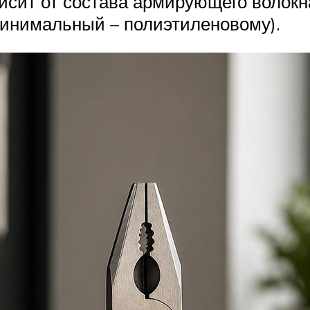
ависит от состава армирующего волок
 минимальный – полиэтиленовому).