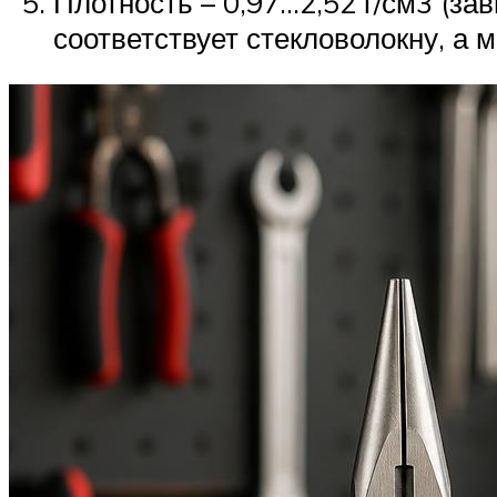
Плотность – 0,97…2,52 г/см3 (з
соответствует стекловолокну, а