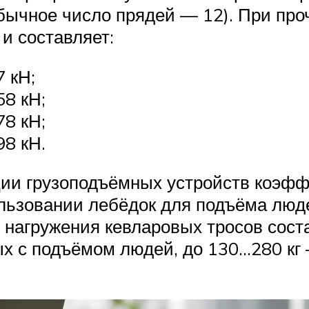
бычное число прядей — 12). При пр
 и составляет:
 кН;
58 кН;
78 кН;
98 кН.
ции грузоподъёмных устройств коэфф
ользовании лебёдок для подъёма люде
 нагружения кевларовых тросов соста
ых с подъёмом людей, до 130…280 кг