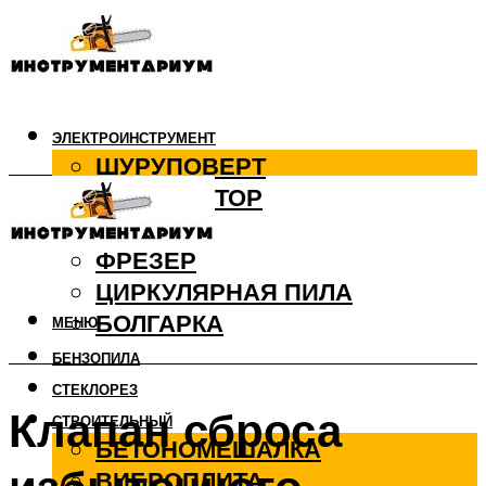
ЭЛЕКТРОИНСТРУМЕНТ
ШУРУПОВЕРТ
ПЕРФОРАТОР
ДРЕЛЬ
ФРЕЗЕР
ЦИРКУЛЯРНАЯ ПИЛА
БОЛГАРКА
МЕНЮ
БЕНЗОПИЛА
СТЕКЛОРЕЗ
Клапан сброса
СТРОИТЕЛЬНЫЙ
БЕТОНОМЕШАЛКА
ВИБРОПЛИТА