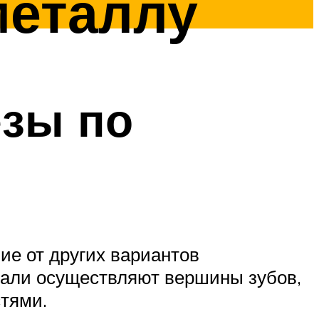
металлу
езы по
чие от других вариантов
тали осуществляют вершины зубов,
тями.