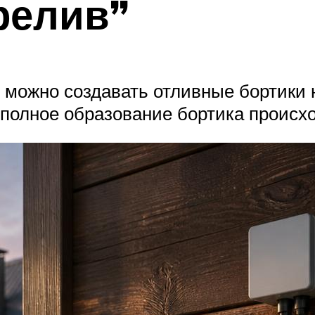
релив”
ожно создавать отливные бортики н
полное образование бортика происхо