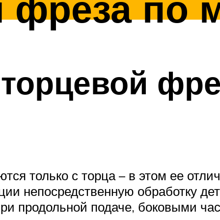
 фреза по 
 торцевой фр
тся только с торца – в этом ее отли
кции непосредственную обработку де
ри продольной подаче, боковыми час