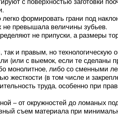
ктируют с поверхностью заготовки поо
и.
легко формировать грани под накло
х не превышала величины зубьев.
еделяют не припуски, а размеры тор
 так и правым, но технологическую 
ли (или с выемок, если те сделаны п
бо монолитное, либо со сменными ле
ю жесткости (в том числе и закрепл
ительность труда, особенно при пра
ной – от окружностей до ломаных под
авный съем материала при минимальн