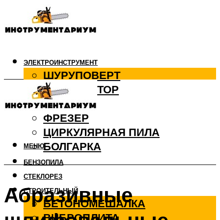
ЭЛЕКТРОИНСТРУМЕНТ
ШУРУПОВЕРТ
ПЕРФОРАТОР
ДРЕЛЬ
ФРЕЗЕР
ЦИРКУЛЯРНАЯ ПИЛА
БОЛГАРКА
МЕНЮ
БЕНЗОПИЛА
СТЕКЛОРЕЗ
Абразивные
СТРОИТЕЛЬНЫЙ
БЕТОНОМЕШАЛКА
ВИБРОПЛИТА