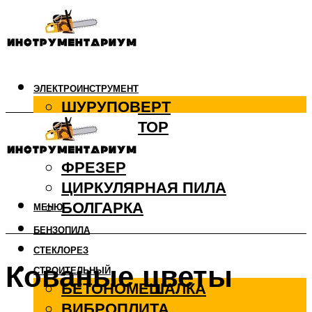
ЭЛЕКТРОИНСТРУМЕНТ
ШУРУПОВЕРТ
ПЕРФОРАТОР
ДРЕЛЬ
ФРЕЗЕР
ЦИРКУЛЯРНАЯ ПИЛА
БОЛГАРКА
МЕНЮ
БЕНЗОПИЛА
СТЕКЛОРЕЗ
Кованые цветы
СТРОИТЕЛЬНЫЙ
БЕТОНОМЕШАЛКА
ВИБРОПЛИТА