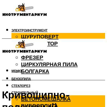
ЭЛЕКТРОИНСТРУМЕНТ
ШУРУПОВЕРТ
ПЕРФОРАТОР
ДРЕЛЬ
ФРЕЗЕР
ЦИРКУЛЯРНАЯ ПИЛА
БОЛГАРКА
МЕНЮ
БЕНЗОПИЛА
СТЕКЛОРЕЗ
Кривошипно-
СТРОИТЕЛЬНЫЙ
БЕТОНОМЕШАЛКА
ВИБРОПЛИТА