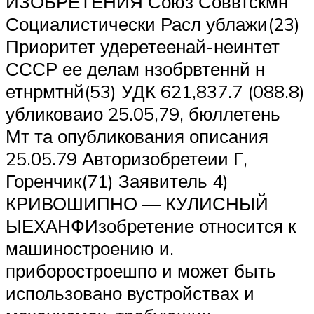
ИЗОБРЕТЕНИЯ Союз Соввтскмн
Социалистически Расл ублажи(23)
Приоритет удеретеенай-неинтет
СССР ее делам нзобрвтеннй н
етнрмтнй(53) УДК 621,837.7 (088.8)
убликоваио 25.05,79, бюллетень
Мт та опубликования описания
25.05.79 Авторизобретеии Г,
Горенчик(71) Заявитель 4)
КРИВОШИПНО — КУЛИСНЫЙ
ЫЕХАНФИзобретение относится к
машиностроению и.
приборостроешпо и может быть
использовано вустройствах и